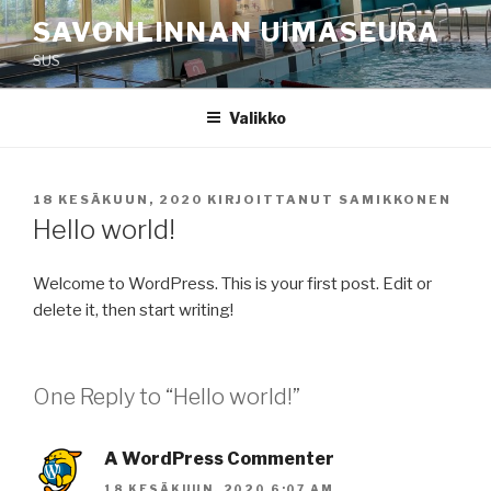
Siirry
SAVONLINNAN UIMASEURA
sisältöön
SUS
Valikko
JULKAISTU
18 KESÄKUUN, 2020
KIRJOITTANUT
SAMIKKONEN
Hello world!
Welcome to WordPress. This is your first post. Edit or
delete it, then start writing!
One Reply to “Hello world!”
A WordPress Commenter
18 KESÄKUUN, 2020 6:07 AM